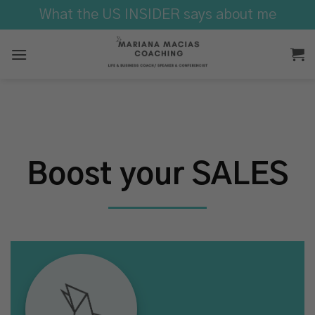
Skip
What the US INSIDER says about me
to
content
Boost your SALES