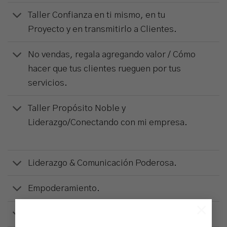
Taller Confianza en ti mismo, en tu
Proyecto y en transmitirlo a Clientes.
No vendas, regala agregando valor / Cómo
hacer que tus clientes rueguen por tus
servicios.
Taller Propósito Noble y
Liderazgo/Conectando con mi empresa.
Liderazgo & Comunicación Poderosa.
Empoderamiento.
×
¡Aprende a tratar con TU CLIENTE!