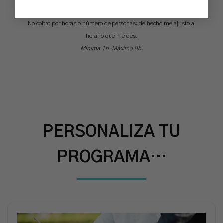
preferencial).
No cobro por horas o número de personas; de hecho me ajusto al
horario que me des.
Mínima 1h-Máximo 8h.
PERSONALIZA TU
PROGRAMA…