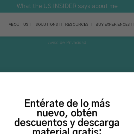
What the US INSIDER says about me
ABOUT US
SOLUTIONS
RESOURCES
BUY EXPERIENCES
Aviso de Privacidad
Entérate de lo más
nuevo, obtén
descuentos y descarga
material gratis: