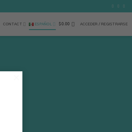
CONTACT
ESPAÑOL
$
0.00
ACCEDER / REGISTRARSE
×